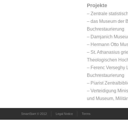
Projekte
– Zentrale statistis
– das Museum der B
Buchrestaurierung
– Damjanich Museum
– Hermann Otto Mus
– St. Athanasius gri
Theologischen Hoch
– Ferenc Verseghy L
Buchrestaurierung
– Piarist Zentralbib
– Verteidigung Minist
und Museum, Militär
SmartStart © 2012
Legal Notice
Terms