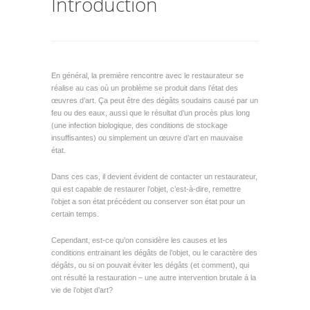
Introduction
En général, la première rencontre avec le restaurateur se
réalise au cas où un problème se produit dans l’état des
œuvres d’art. Ça peut être des dégâts soudains causé par un
feu ou des eaux, aussi que le résultat d’un procès plus long
(une infection biologique, des conditions de stockage
insuffisantes) ou simplement un œuvre d’art en mauvaise
état.
Dans ces cas, il devient évident de contacter un restaurateur,
qui est capable de restaurer l’objet, c’est-à-dire, remettre
l’objet a son état précédent ou conserver son état pour un
certain temps.
Cependant, est-ce qu’on considère les causes et les
conditions entrainant les dégâts de l’objet, ou le caractère des
dégâts, ou si on pouvait éviter les dégâts (et comment), qui
ont résulté la restauration – une autre intervention brutale á la
vie de l’objet d’art?