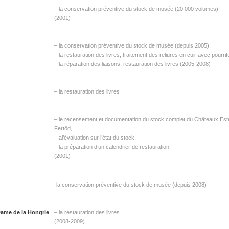
– la conservation préventive du stock de musée (20 000 volumes)
(2001)
– la conservation préventive du stock de musée (depuis 2005),
– la restauration des livres, traitement des reliures en cuir avec pourri
– la réparation des liaisons, restauration des livres (2005-2008)
– la restauration des livres
– le recensement et documentation du stock complet du Châteaux Es
Fertőd,
– al’évaluation sur l’état du stock,
– la préparation d’un calendrier de restauration
(2001)
-la conservation préventive du stock de musée (depuis 2008)
Dame de la Hongrie
– la restauration des livres
(2008-2009)