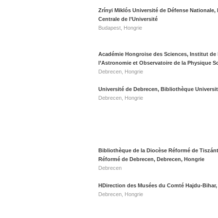
Zrínyi Miklós Université de Défense Nationale,
Centrale de l’Université
Budapest, Hongrie
Académie Hongroise des Sciences, Institut de
l’Astronomie et Observatoire de la Physique So
Debrecen, Hongrie
Université de Debrecen, Bibliothèque Universit
Debrecen, Hongrie
Bibliothèque de la Diocèse Réformé de Tiszánt
Réformé de Debrecen, Debrecen, Hongrie
Debrecen
HDirection des Musées du Comté Hajdu-Bihar,
Debrecen, Hongrie