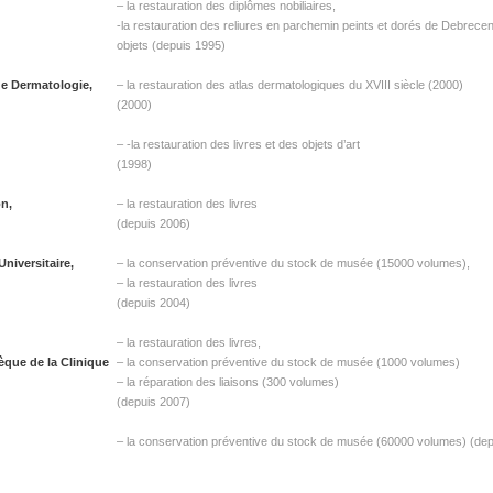
– la restauration des diplômes nobiliaires,
-la restauration des reliures en parchemin peints et dorés de Debrecen
objets (depuis 1995)
de Dermatologie,
– la restauration des atlas dermatologiques du XVIII siècle (2000)
(2000)
– -la restauration des livres et des objets d’art
(1998)
on,
– la restauration des livres
(depuis 2006)
niversitaire,
– la conservation préventive du stock de musée (15000 volumes),
– la restauration des livres
(depuis 2004)
– la restauration des livres,
èque de la Clinique
– la conservation préventive du stock de musée (1000 volumes)
– la réparation des liaisons (300 volumes)
(depuis 2007)
– la conservation préventive du stock de musée (60000 volumes) (de