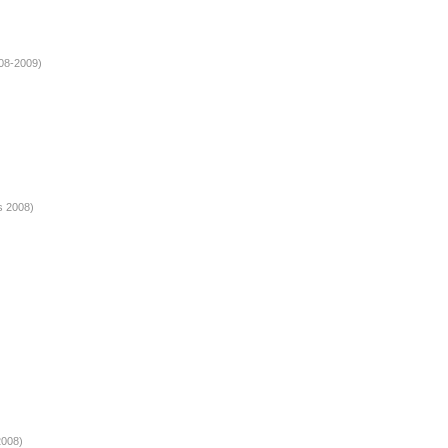
008-2009)
s 2008)
2008)