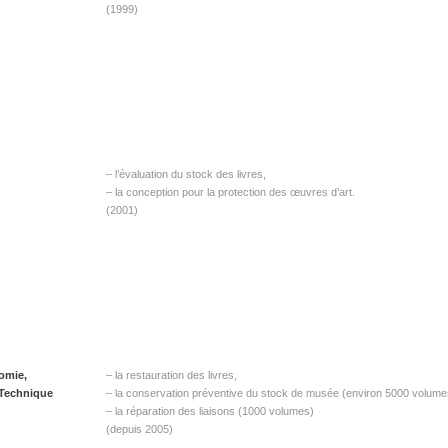
(1999)
– l’évaluation du stock des livres,
– la conception pour la protection des œuvres d’art.
(2001)
omie,
– la restauration des livres,
 Technique
– la conservation préventive du stock de musée (environ 5000 volume
– la réparation des liaisons (1000 volumes)
(depuis 2005)