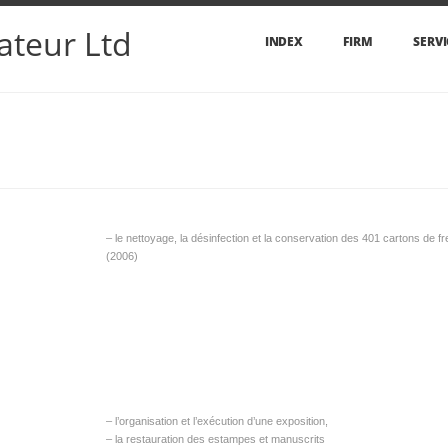
ateur Ltd
INDEX
FIRM
SERVI
– le nettoyage, la désinfection et la conservation des 401 cartons de f
(2006)
– l’organisation et l’exécution d’une exposition,
– la restauration des estampes et manuscrits