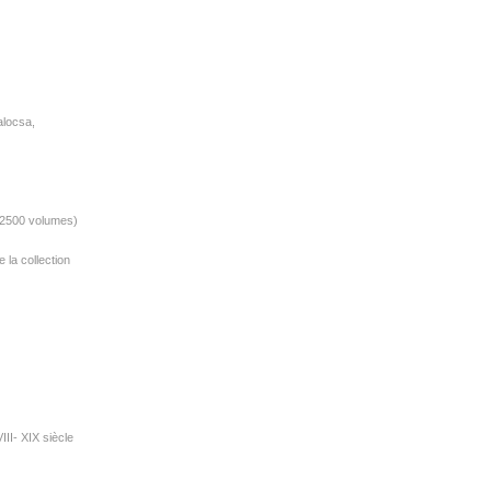
alocsa,
 (2500 volumes)
 la collection
II- XIX siècle