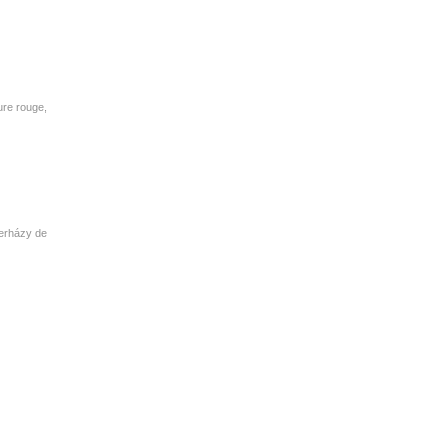
ture rouge,
terházy de