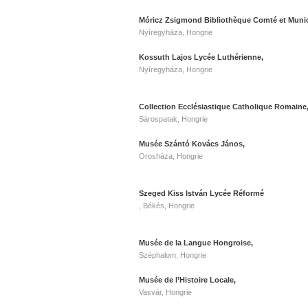
Móricz Zsigmond Bibliothèque Comté et Munic
Nyíregyháza, Hongrie
Kossuth Lajos Lycée Luthérienne,
Nyíregyháza, Hongrie
Collection Ecclésiastique Catholique Romaine
Sárospatak, Hongrie
Musée Szántó Kovács János,
Orosháza, Hongrie
Szeged Kiss István Lycée Réformé
, Békés, Hongrie
Musée de la Langue Hongroise,
Széphalom, Hongrie
Musée de l’Histoire Locale,
Vasvár, Hongrie