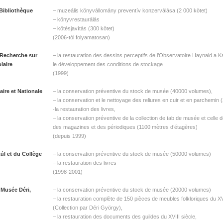
 Bibliothèque
– muzeális könyvállomány preventív konzerválása (2 000 kötet)
– könyvrestaurálás
– kötésjavítás (300 kötet)
(2006-tól folyamatosan)
 Recherche sur
– la restauration des dessins perceptifs de l’Observatoire Haynald a K
laire
le développement des conditions de stockage
(1999)
aire et Nationale
– la conservation préventive du stock de musée (40000 volumes),
– la conservation et le nettoyage des reliures en cuir et en parchemin
-la restauration des livres,
– la conservation préventive de la collection de tab de musée et celle de
des magazines et des périodiques (1100 mètres d’étagères)
(depuis 1999)
úl et du Collège
– la conservation préventive du stock de musée (50000 volumes)
– la restauration des livres
(1998-2001)
 Musée Déri,
– la conservation préventive du stock de musée (20000 volumes)
– la restauration complète de 150 pièces de meubles folkloriques du XVI
(Collection par Déri György),
– la restauration des documents des guildes du XVIII siècle,