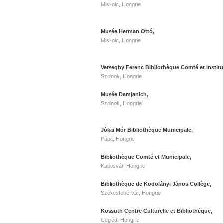
Miskolc, Hongrie
Musée Herman Ottó,
Miskolc, Hongrie
Verseghy Ferenc Bibliothèque Comté et Institut
Szolnok, Hongrie
Musée Damjanich,
Szolnok, Hongrie
Jókai Mór Bibliothèque Municipale,
Pápa, Hongrie
Bibliothèque Comté et Municipale,
Kaposvár, Hongrie
Bibliothèque de Kodolányi János Collège,
Székesfehérvár, Hongrie
Kossuth Centre Culturelle et Bibliothèque,
Cegléd, Hongrie