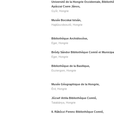
Université de la Hongrie Occidentale, Biblioth
Apáczai Csere János,
Győr, Hongrie
Musée Bocskai István,
Hajdúszoboszló, Hongrie
Bibliothèque Archidiocèse,
Eger, Hongrie
Bródy Sándor Bibliothèque Comté et Municipa
Eger, Hongrie
Bibliothèque de la Basilique,
Esztergom, Hongrie
Musée Géographique de la Hongrie,
Érd, Hongrie
József Attila Bibliothèque Comté,
Tatabánya, Hongrie
II. Rákóczi Ferenc Bibliothèque Comté,