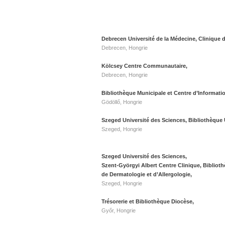
Debrecen Université de la Médecine, Clinique 
Debrecen, Hongrie
Kölcsey Centre Communautaire,
Debrecen, Hongrie
Bibliothèque Municipale et Centre d’Informati
Gödöllő, Hongrie
Szeged Université des Sciences, Bibliothèque U
Szeged, Hongrie
Szeged Université des Sciences,
Szent-Györgyi Albert Centre Clinique, Biblioth
de Dermatologie et d’Allergologie,
Szeged, Hongrie
Trésorerie et Bibliothèque Diocèse,
Győr, Hongrie