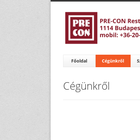
Főoldal
Cégünkről
S
Cégünkről