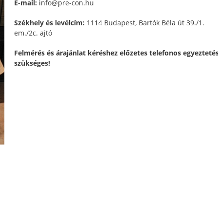
E-mail:
info@pre-con.hu
Székhely és levélcím:
1114 Budapest, Bartók Béla út 39./1.
em./2c. ajtó
Felmérés és árajánlat kéréshez előzetes telefonos egyezteté
szükséges!